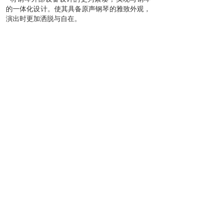
的一体化设计。使其具备原声钢琴的雅致外观，
演出时更加洒脱与自在。
雅马哈音乐会三角钢琴CFX
音源
高品质音源源自雅马哈音乐会三角钢琴CFX。
采样录音时使用人头录音技术，在与演奏者耳朵
相同的位置录制立体声数据，使得钢琴在静音模
式下，通过耳机听到宛如钢琴自身发出的声音，
表现出更加震撼的临场感。