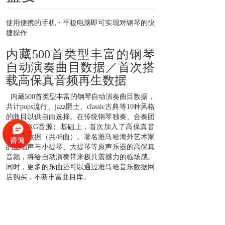
使用便携的手机・平板电脑即可实现对钢琴的快
捷操作
内藏500首类型丰富的钢琴
自动演奏曲目数据／首次搭
载高保真音频再生数据
内藏500首类型丰富的钢琴自动演奏曲目数据，
共计pops流行、jazz爵士、classic古典等10种风格
的曲目以供自由选择。在传统钢琴独奏、合奏团
伴奏（XG音源）基础上，首次加入了高保真音
频再生数据（共48曲）。著名雅马哈海外艺术家
的主唱声与小提琴、大提琴等原声乐器的高保真
音频，将给自动演奏带来极具震撼力的临场感。
同时，更多的乐曲还可以通过雅马哈音乐数据网
店购买，不断丰富曲目库。