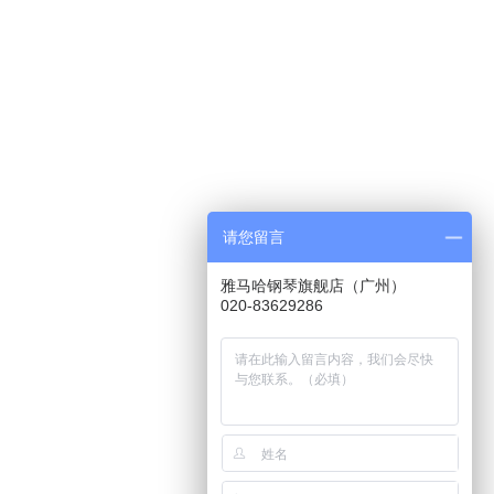
Bb
黄铜喇叭
123mm
ML:11.65mm
镀银
TR-11B4
请您留言
雅马哈钢琴旗舰店（广州）
020-83629286