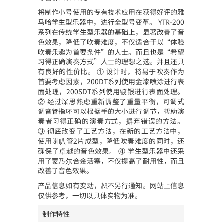
将制作小号使用的专有技术应用在获得好评的雅
马哈学生型乐器中，进行全型号变革。 YTR-200
系列在传统学生型乐器的基础上，显著改善了音
色效果，降低了吹奏难度，不仅适合于以“体验
吹奏乐趣为首要条件”的人士。而且也是“希望
习得正确演奏方式”人士的理想之选。并且还具
有良好的性价比。 ① 设计时，将易于吹奏作为
首要考虑因素，200DT系列使用金漆喷涂进行表
面处理，200SDT系列使用镀银进行表面处理。
② 经过深思熟虑重新调整了重量平衡，可调式
调音管指环可以根据手的大小进行调节，帮助演
奏者习得正确的演奏方式，摒弃错误的方法。
③ 彻底改变了工艺方法，在新的工艺方法中，
使用喇叭管2片成型，降低吹奏难度的同时，还
确保了卓越的音色效果。 ④ 学生型乐器中还采
用了蒙乃尔合金活塞，不仅提高了耐用性，而且
改善了音色效果。
产品信息如有变动，恕不另行通知。网站上信息
仅供参考，一切以具体实物为准。
制作特性