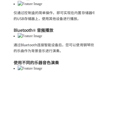
仅通过控制盒的简单操作，即可实现在内置存储器中记录和播放乐曲。 此
的USB存储器上，使用其他设备进行播放。
Bluetooth® 音频播放
通过Bluetooth连接智能设备后，您可以使用钢琴欣赏由钢琴音板带来的
的乐曲作为背景音乐进行演奏。
使用不同的乐器音色演奏
内置多种音色，根据喜好，自由选择。无论是世界上广受好评的雅马哈九尺
是贝森朵夫（Bösendorfer）「帝王型」三角钢琴的音色，以及更多的电
通过雅马哈原声静音钢琴技术，得以表现。
多样的自动伴奏引发演奏的无限可能
配有20种不同的自动伴奏节奏（鼓和贝斯），适合多种类型的音乐，为表
用全新的想法打开创作之路。