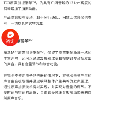
TC3原声加振钢琴™。为具有广阔音域的121cm高度的
钢琴增加了加振功能。
产品信息如有变动，恕不另行通知。网站上信息仅供参
考，一切以具体实物为准。
原声加振钢琴™
雅马哈**原声加振钢琴™，保留了原声钢琴独具一格的
丰富声响，还可以通过加振器改变和控制钢琴音板发出
的声音，具有音量调节和静音功能。
在完全不使用电子扬声器的情况下，将弦槌击弦产生的
声音由音板增幅并通过钢琴整体产生共鸣的发声原理，
通过原声加振技术得以实现，并实现对音量的调节。不
受时间与空间的局限，自由感受纯正音板振动带来的自
然原声音乐。