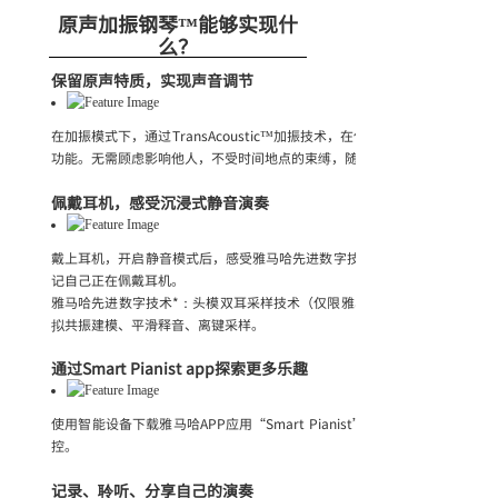
原声加振钢琴™能够实现什
么？
保留原声特质，实现声音调节
在加振模式下，通过TransAcoustic™加振技术，在保持原声钢琴音板
功能。无需顾虑影响他人，不受时间地点的束缚，随时随刻，尽享原声之美
佩戴耳机，感受沉浸式静音演奏
戴上耳机，开启静音模式后，感受雅马哈先进数字技术带来的*沉浸式的声
记自己正在佩戴耳机。
雅马哈先进数字技术*：头模双耳采样技术（仅限雅马哈CFX与贝森朵夫帝
拟共振建模、平滑释音、离键采样。
通过Smart Pianist app探索更多乐趣
使用智能设备下载雅马哈APP应用“Smart Pianist”，就可以通过AP
控。
记录、聆听、分享自己的演奏