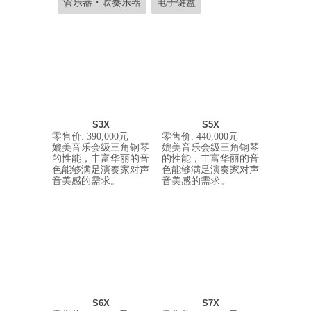
管乐器・吹奏乐器
电子键盘
S3X
S5X
零售价
: 390,000
元
零售价
: 440,000
元
媲美音乐会级三角钢琴
媲美音乐会级三角钢琴
的性能，丰富华丽的音
的性能，丰富华丽的音
色能够满足演奏家对声
色能够满足演奏家对声
音美感的需求。
音美感的需求。
S6X
S7X