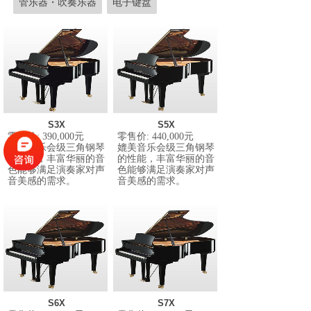
管乐器・吹奏乐器
电子键盘
S3X
S5X
零售价
: 390,000
元
零售价
: 440,000
元
媲美音乐会级三角钢琴
媲美音乐会级三角钢琴
的性能，丰富华丽的音
的性能，丰富华丽的音
色能够满足演奏家对声
色能够满足演奏家对声
音美感的需求。
音美感的需求。
S6X
S7X